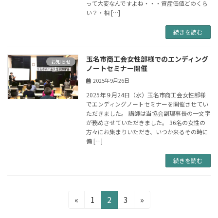
って大変なんですよね・・・資産価値どのくら
い？・相 […]
続きを読む
玉名市商工会女性部様でのエンディング
お知らせ
ノートセミナー開催
2025年9月26日
2025年９月24日（水）玉名市商工会女性部様
でエンディングノートセミナーを開催させてい
ただきました。 講師は当協会副理事長の一文字
が務めさせていただきました。 36名の女性の
方々にお集まりいただき、いつか来るその時に
備 […]
続きを読む
投
固
固
固
«
1
2
3
»
定
定
定