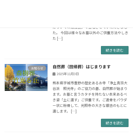
2025年11月3日
去る2025年10月31日（金）玉名市商工会女性
部様主催 エンディングノート終活セミナーの
第2段当協会にご依頼いただき「新しいご供養
についての勉強会」で登壇させていただきまし
た。 今回は様々なお墓以外のご供養方法やしき
た […]
続きを読む
自然葬（回帰葬）はじまります
お知らせ
2025年11月3日
熊本県宇城市豊野の歴史あるお寺「浄土真宗大
谷派 照光寺」のご協力の基、自然葬が始まり
ます。お墓と言うカタチを持たない本来あるべ
き姿「土に還す」ご供養です。ご遺骨をパウダ
ー状に粉骨して、光照寺の大きな銀杏のもとに
還します。 […]
続きを読む