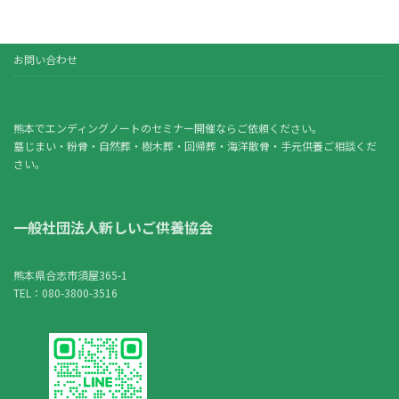
稿
ペ
ペ
ペ
の
ー
ー
ー
ジ
ジ
ジ
ペ
お問い合わせ
ー
ジ
熊本でエンディングノートのセミナー開催ならご依頼ください。
墓じまい・粉骨・自然葬・樹木葬・回帰葬・海洋散骨・手元供養ご相談くだ
送
さい。
り
一般社団法人新しいご供養協会
熊本県合志市須屋365-1
TEL：080-3800-3516