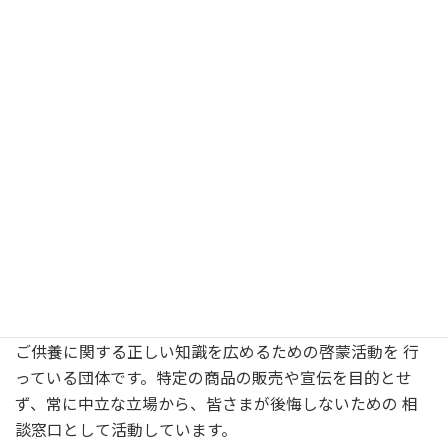
エンディングノートセミナー
4月14日（火） 14:00〜15:30
個別相談会 15:40〜 開催
場所：熊本市の中央公民館
無料セミナーです
当協会は、皆さまの「いざという時」に寄り添い、葬儀や
ご供養に関する正しい知識を広めるための啓蒙活動を 行
っている団体です。特定の商品の販売や宣伝を目的とせ
ず、常に中立な立場から、皆さまが後悔しないための 相
談窓口として活動しています。